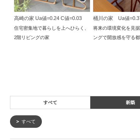
桶川の家 Ua値=0.37
高崎の家 Ua値=0.24 C値=0.03
将来の環境変化を見据
住宅密集地で暮らしを上へひらく、
ングで開放感を守る都
2階リビングの家
すべて
新築
すべて