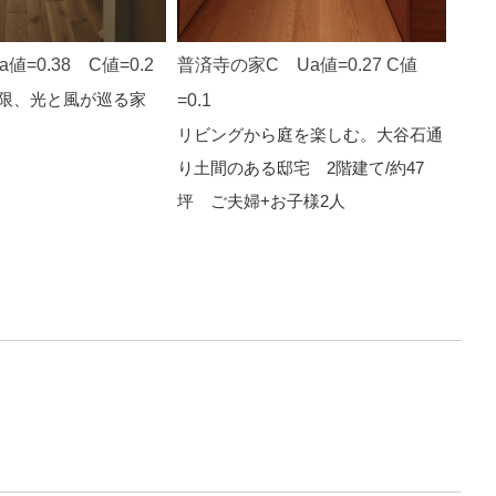
値=0.38 C値=0.2
普済寺の家C Ua値=0.27 C値
妻沼の
限、光と風が巡る家
薪ス
=0.1
を楽
リビングから庭を楽しむ。大谷石通
り土間のある邸宅 2階建て/約47
坪 ご夫婦+お子様2人