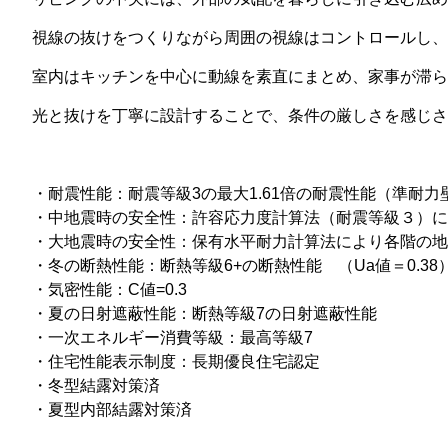
視線の抜けをつくりながら周囲の視線はコントロールし、
室内はキッチンを中心に動線を素直にまとめ、家事が滞ら
光と抜けを丁寧に設計することで、条件の厳しさを感じさ
・耐震性能：耐震等級3の最大1.61倍の耐震性能（準耐力
・中地震時の安全性：許容応力度計算法（耐震等級３）に
・大地震時の安全性：保有水平耐力計算法により各階の地
・冬の断熱性能：断熱等級6+の断熱性能 （Ua値＝0.38
・気密性能：C値=0.3
・夏の日射遮蔽性能：断熱等級7の日射遮蔽性能
・一次エネルギー消費等級：最高等級7
・住宅性能表示制度：長期優良住宅認定
・冬型結露対策済
・夏型内部結露対策済