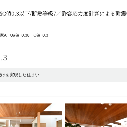
密C値0.3以下/断熱等級7／許容応力度計算による耐震
A Ua値=0.38 C値=0.3
.3
抜けを実現した住まい